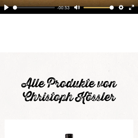
-00:53
Play
Mute
Setting
En
ful
Alle Produkte von
Christoph Kössler