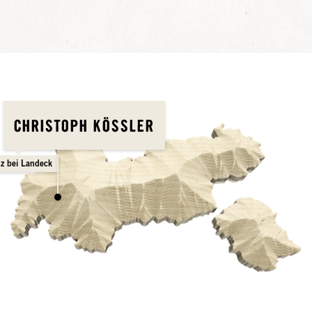
CHRISTOPH KÖSSLER
z bei Landeck