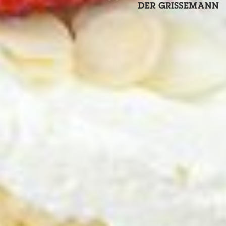
ZURÜCK ZUR ÜBERSICHT
Biskuitroulade
9. JUNI 2021
ZUTATEN ROULADE:
100 g Zucker
100 g Mehl
6 Stk. Eier
6 EL Wasser