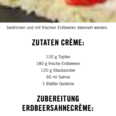
hervorragend mit einer Erdbeersahnesauce. Dazu wird die
Roulade wieder geöffnet und mit der Crème bestrichen.
Zum Schluss die Roulade noch einmal einrollen. Je nach
Geschmack kann die eingerollte Roulade noch mit Sahne
bestrichen und mit frischen Erdbeeren dekoriert werden.
ZUTATEN CRÈME:
120 g Topfen
180 g frische Erdbeeren
120 g Staubzucker
60 ml Sahne
3 Blätter Gelatine
ZUBEREITUNG
ERDBEERSAHNECRÈME: