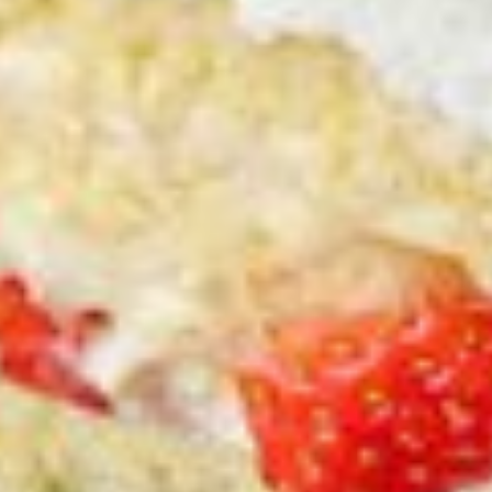
Etwas Vanillezucker
BISKUITROULADE ZUBEREITUNG:
Backrohr auf 170° C, Ober-/Unterhitze vorheizen. Eier
trennen und Eiweiß steif schlagen. Dotter mit Zucker und
Vanillezucker gut schaumig rühren, dabei das Mehl
vorsichtig unterrühren. Danach den Schnee unterheben und
die Masse auf einem mit Backpapier ausgelegtem
Backblech verteilen. Nach ca. 15 Minuten Backzeit wird
die Roulade, mit dem Backpapier nach oben, auf ein mit
Zucker bestreutes Geschirrtuch gelegt und das Papier
vorsichtig heruntergelöst. Das Backpapier wieder
darauflegen und wieder einrollen. Nachdem die
Biskuitroulade ein wenig abkühlt ist, kann sie mit der
Marmelade oder Crème befüllt werden.
Serviervorschlag: Zur Erdbeersaison schmeckt die Roulade