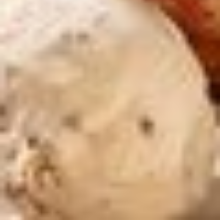
regionalen Zutaten: Saftige Äpfel aus Haiming im
Blätterteigmantel, dazu eine Kugel Oberland-Eis aus
Nauders.
Zutaten:
- 1 Apfel
- 1 Packung Blätterteig
- 1 Kugel Eis von Oberland-Eis
- Erdbeeren, Mandeln, Nüsse & Karamelsirup zum
verfeinern