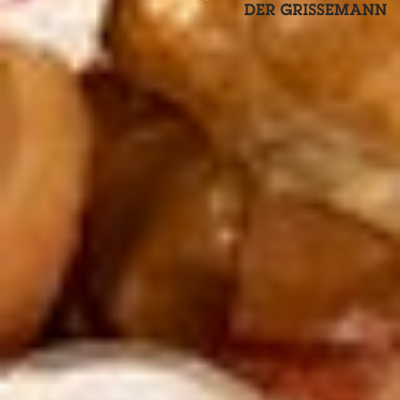
ZURÜCK ZUR ÜBERSICHT
Rezepttipp: Bratapfel im
Blätterteigmantel
11. OKTOBER 2024
Bratapfel im Blätterteigmantel mit regionalem Eis von der
Familie Habicher aus Nauders
Wenn Sie auf der Suche nach einem einfachen, aber
besonderen Dessert für kalte Tage sind, haben wir genau
das Richtige! Unser Bratapfelrezept vereint die besten